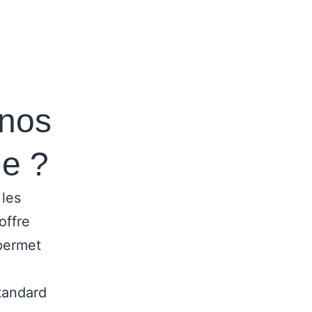
inos
le ?
 les
offre
 permet
tandard