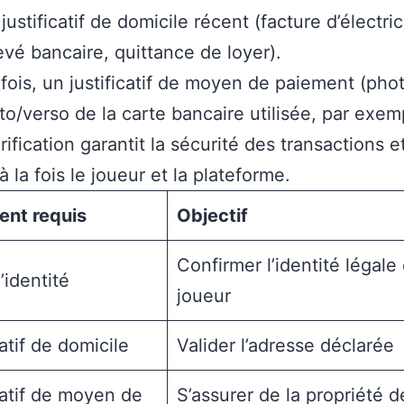
justificatif de domicile récent (facture d’électric
evé bancaire, quittance de loyer).
fois, un justificatif de moyen de paiement (pho
to/verso de la carte bancaire utilisée, par exem
rification garantit la sécurité des transactions e
 la fois le joueur et la plateforme.
nt requis
Objectif
Confirmer l’identité légale
’identité
joueur
catif de domicile
Valider l’adresse déclarée
catif de moyen de
S’assurer de la propriété d