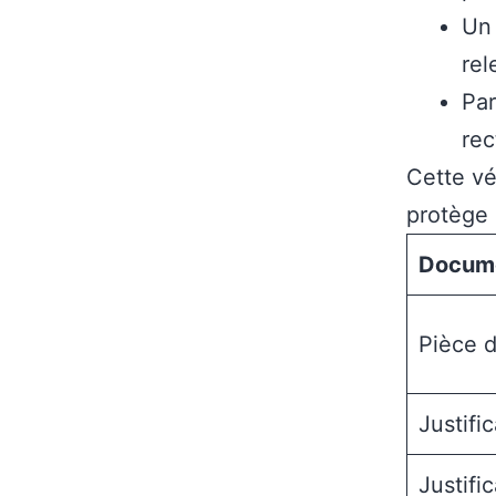
Un 
rel
Par
rec
Cette vé
protège à
Docume
Pièce d
Justifi
Justifi