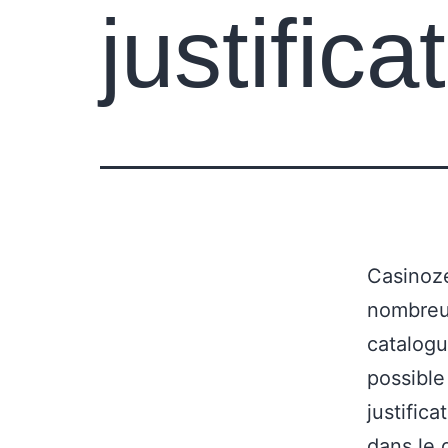
justificat
Casinoze
nombreux
catalogu
possible
justifica
dans le 