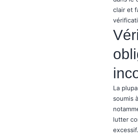
clair et
vérificat
Véri
obl
inc
La plupa
soumis à
notammen
lutter co
excessif