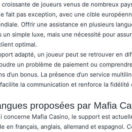
é croissante de joueurs venus de nombreux pay
e fait pas exception, avec une cible européen
ndiale. Offrir une assistance en plusieurs langu
 un simple luxe, mais une nécessité pour assur
lient optimal.
port adapté, un joueur peut se retrouver en dif
soudre un problème de paiement ou comprendre
ns d’un bonus. La présence d’un service multili
 facilite la communication et renforce la fidélité
angues proposées par Mafia Ca
i concerne Mafia Casino, le support est actuel
le en français, anglais, allemand et espagnol. C