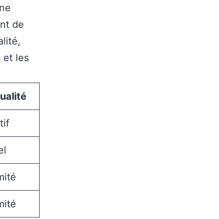
une
ant de
lité,
 et les
ualité
tif
el
mité
mité