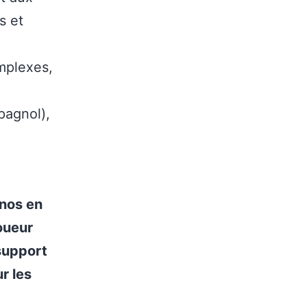
s et
mplexes,
pagnol),
nos en
joueur
 support
r les