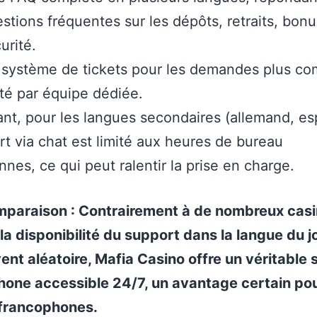
stions fréquentes sur les dépôts, retraits, bonu
urité.
système de tickets pour les demandes plus co
ité par équipe dédiée.
t, pour les langues secondaires (allemand, es
rt via chat est limité aux heures de bureau
nes, ce qui peut ralentir la prise en charge.
mparaison : Contrairement à de nombreux casi
 la disponibilité du support dans la langue du 
ent aléatoire, Mafia Casino offre un véritable
one accessible 24/7, un avantage certain pou
 francophones.