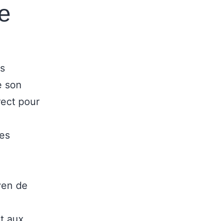
de
as
e son
rect pour
des
yen de
t aux