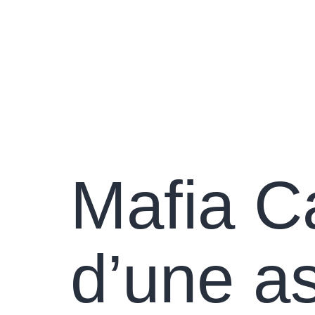
Mafia Ca
d’une a