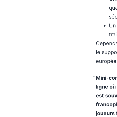
que
séc
Un 
tra
Cependan
le suppo
européen
Mini-co
ligne où
est souv
francoph
joueurs