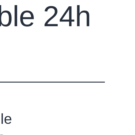
ible 24h
le