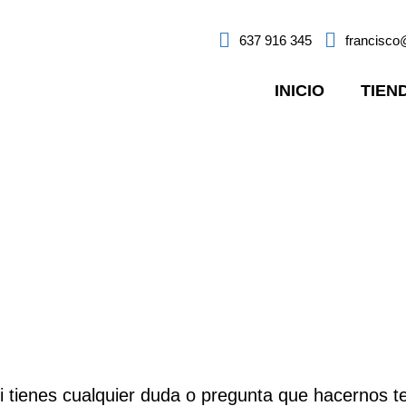
637 916 345
francisc
INICIO
TIEN
Contacto
 tienes cualquier duda o pregunta que hacernos te