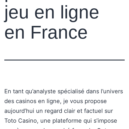
jeu en ligne
en France
En tant qu’analyste spécialisé dans l’univers
des casinos en ligne, je vous propose
aujourd’hui un regard clair et factuel sur
Toto Casino, une plateforme qui s’impose