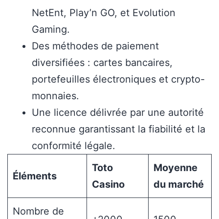
NetEnt, Play’n GO, et Evolution
Gaming.
Des méthodes de paiement
diversifiées : cartes bancaires,
portefeuilles électroniques et crypto-
monnaies.
Une licence délivrée par une autorité
reconnue garantissant la fiabilité et la
conformité légale.
Toto
Moyenne
Éléments
Casino
du marché
Nombre de