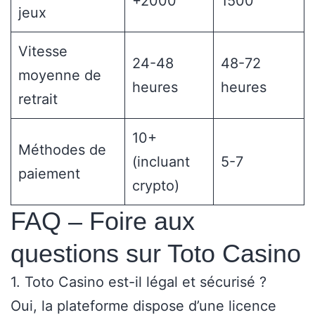
+2000
1500
jeux
Vitesse
24-48
48-72
moyenne de
heures
heures
retrait
10+
Méthodes de
(incluant
5-7
paiement
crypto)
FAQ – Foire aux
questions sur Toto Casino
1. Toto Casino est-il légal et sécurisé ?
Oui, la plateforme dispose d’une licence