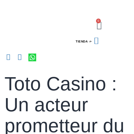
0
TIENDA ->
ESCULTURAS CERÁMICA
ESCULTURAS ACERO
MESAS DE DISEÑO
GALERIA CUADROS
GALERIA ESCULTURA CERAMICA
GALERIA ESCULTURAS ACERO
GALERIA MESAS DISEÑO
Toto Casino :
Un acteur
prometteur du