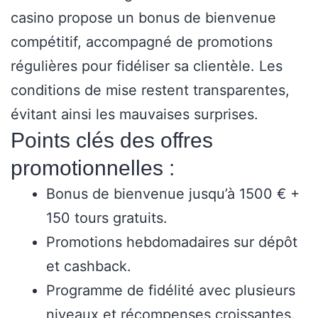
casino propose un bonus de bienvenue
compétitif, accompagné de promotions
régulières pour fidéliser sa clientèle. Les
conditions de mise restent transparentes,
évitant ainsi les mauvaises surprises.
Points clés des offres
promotionnelles :
Bonus de bienvenue jusqu’à 1500 € +
150 tours gratuits.
Promotions hebdomadaires sur dépôt
et cashback.
Programme de fidélité avec plusieurs
niveaux et récompenses croissantes.