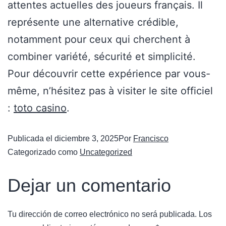
attentes actuelles des joueurs français. Il
représente une alternative crédible,
notamment pour ceux qui cherchent à
combiner variété, sécurité et simplicité.
Pour découvrir cette expérience par vous-
même, n’hésitez pas à visiter le site officiel
:
toto casino
.
Publicada el
diciembre 3, 2025
Por
Francisco
Categorizado como
Uncategorized
Dejar un comentario
Tu dirección de correo electrónico no será publicada.
Los