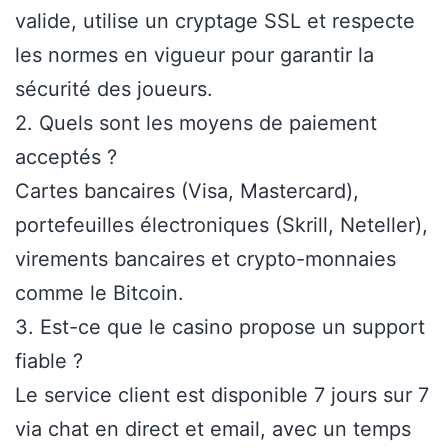
valide, utilise un cryptage SSL et respecte
les normes en vigueur pour garantir la
sécurité des joueurs.
2. Quels sont les moyens de paiement
acceptés ?
Cartes bancaires (Visa, Mastercard),
portefeuilles électroniques (Skrill, Neteller),
virements bancaires et crypto-monnaies
comme le Bitcoin.
3. Est-ce que le casino propose un support
fiable ?
Le service client est disponible 7 jours sur 7
via chat en direct et email, avec un temps