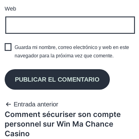
Web
Guarda mi nombre, correo electrónico y web en este
navegador para la próxima vez que comente.
Entrada anterior
Comment sécuriser son compte
personnel sur Win Ma Chance
Casino