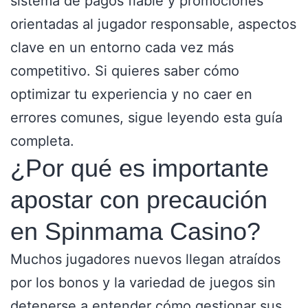
sistema de pagos fiable y promociones
orientadas al jugador responsable, aspectos
clave en un entorno cada vez más
competitivo. Si quieres saber cómo
optimizar tu experiencia y no caer en
errores comunes, sigue leyendo esta guía
completa.
¿Por qué es importante
apostar con precaución
en Spinmama Casino?
Muchos jugadores nuevos llegan atraídos
por los bonos y la variedad de juegos sin
detenerse a entender cómo gestionar sus