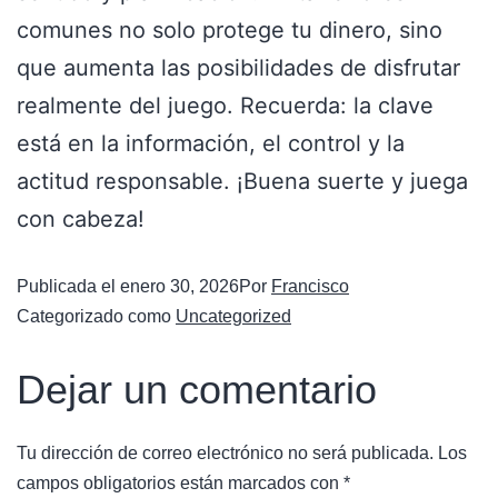
comunes no solo protege tu dinero, sino
que aumenta las posibilidades de disfrutar
realmente del juego. Recuerda: la clave
está en la información, el control y la
actitud responsable. ¡Buena suerte y juega
con cabeza!
Publicada el
enero 30, 2026
Por
Francisco
Categorizado como
Uncategorized
Dejar un comentario
Tu dirección de correo electrónico no será publicada.
Los
campos obligatorios están marcados con
*