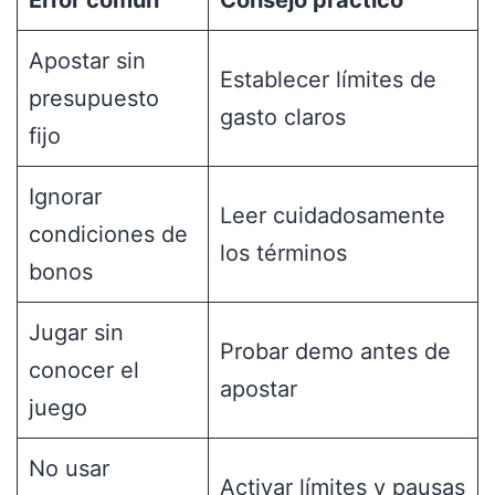
Error común
Consejo práctico
Apostar sin
Establecer límites de
presupuesto
gasto claros
fijo
Ignorar
Leer cuidadosamente
condiciones de
los términos
bonos
Jugar sin
Probar demo antes de
conocer el
apostar
juego
No usar
Activar límites y pausas