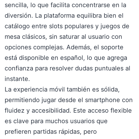
sencilla, lo que facilita concentrarse en la
diversión. La plataforma equilibra bien el
catálogo entre slots populares y juegos de
mesa clásicos, sin saturar al usuario con
opciones complejas. Además, el soporte
está disponible en español, lo que agrega
confianza para resolver dudas puntuales al
instante.
La experiencia móvil también es sólida,
permitiendo jugar desde el smartphone con
fluidez y accesibilidad. Este acceso flexible
es clave para muchos usuarios que
prefieren partidas rápidas, pero