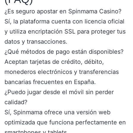
¿Es seguro apostar en Spinmama Casino?
Sí, la plataforma cuenta con licencia oficial
y utiliza encriptación SSL para proteger tus
datos y transacciones.
¿Qué métodos de pago están disponibles?
Aceptan tarjetas de crédito, débito,
monederos electrónicos y transferencias
bancarias frecuentes en España.
¿Puedo jugar desde el móvil sin perder
calidad?
Sí, Spinmama ofrece una versión web
optimizada que funciona perfectamente en
smartphones y tablets.