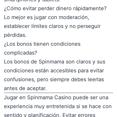
¿Cómo evitar perder dinero rápidamente?
Lo mejor es jugar con moderación,
establecer límites claros y no perseguir
pérdidas.
¿Los bonos tienen condiciones
complicadas?
Los bonos de Spinmama son claros y sus
condiciones están accesibles para evitar
confusiones, pero siempre debes leerlas
antes de aceptar.
Jugar en Spinmama Casino puede ser una
experiencia muy entretenida si se hace con
sentido y planificación. Evitar errores