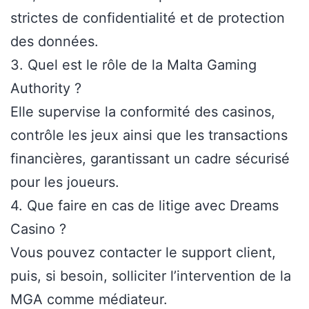
strictes de confidentialité et de protection
des données.
3. Quel est le rôle de la Malta Gaming
Authority ?
Elle supervise la conformité des casinos,
contrôle les jeux ainsi que les transactions
financières, garantissant un cadre sécurisé
pour les joueurs.
4. Que faire en cas de litige avec Dreams
Casino ?
Vous pouvez contacter le support client,
puis, si besoin, solliciter l’intervention de la
MGA comme médiateur.