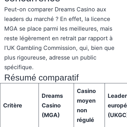
Peut-on comparer Dreams Casino aux
leaders du marché ? En effet, la licence
MGA se place parmi les meilleures, mais
reste légèrement en retrait par rapport à
l’UK Gambling Commission, qui, bien que
plus rigoureuse, adresse un public
spécifique.
Résumé comparatif
Casino
Dreams
Leader
moyen
Critère
Casino
europ
non
(MGA)
(UKGC
régulé