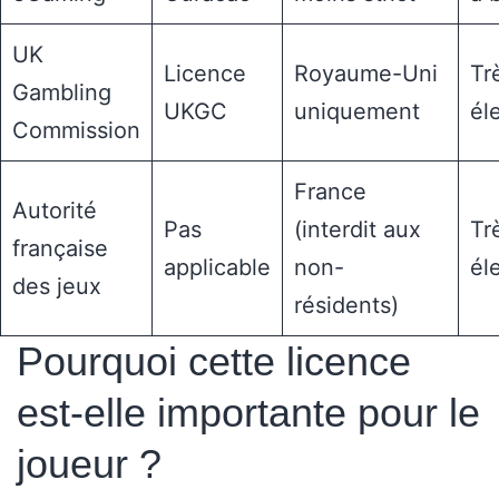
UK
Licence
Royaume-Uni
Tr
Gambling
UKGC
uniquement
él
Commission
France
Autorité
Pas
(interdit aux
Tr
française
applicable
non-
él
des jeux
résidents)
Pourquoi cette licence
est-elle importante pour le
joueur ?