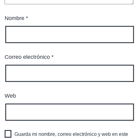
Nombre
*
Correo electrónico
*
Web
Guarda mi nombre, correo electrónico y web en este