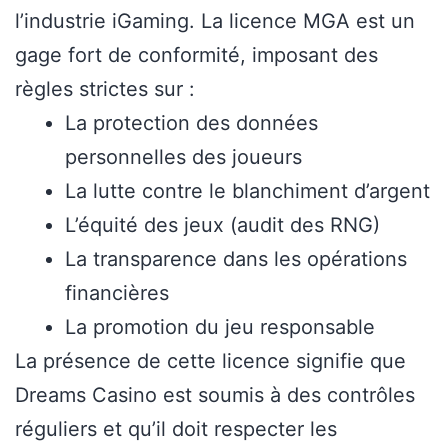
l’industrie iGaming. La licence MGA est un
gage fort de conformité, imposant des
règles strictes sur :
La protection des données
personnelles des joueurs
La lutte contre le blanchiment d’argent
L’équité des jeux (audit des RNG)
La transparence dans les opérations
financières
La promotion du jeu responsable
La présence de cette licence signifie que
Dreams Casino est soumis à des contrôles
réguliers et qu’il doit respecter les