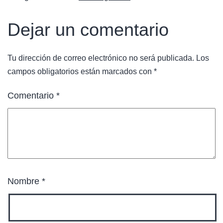
Dejar un comentario
Tu dirección de correo electrónico no será publicada.
Los
campos obligatorios están marcados con
*
Comentario
*
Nombre
*