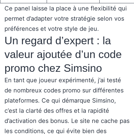
Ce panel laisse la place à une flexibilité qui
permet d’adapter votre stratégie selon vos
préférences et votre style de jeu.
Un regard d’expert : la
valeur ajoutée d’un code
promo chez Simsino
En tant que joueur expérimenté, j’ai testé
de nombreux codes promo sur différentes
plateformes. Ce qui démarque Simsino,
c’est la clarté des offres et la rapidité
d’activation des bonus. Le site ne cache pas
les conditions, ce qui évite bien des