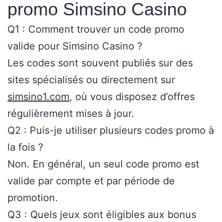
promo Simsino Casino
Q1 : Comment trouver un code promo
valide pour Simsino Casino ?
Les codes sont souvent publiés sur des
sites spécialisés ou directement sur
simsino1.com
, où vous disposez d’offres
régulièrement mises à jour.
Q2 : Puis-je utiliser plusieurs codes promo à
la fois ?
Non. En général, un seul code promo est
valide par compte et par période de
promotion.
Q3 : Quels jeux sont éligibles aux bonus