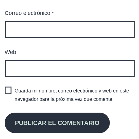
Correo electrónico
*
Web
Guarda mi nombre, correo electrónico y web en este
navegador para la próxima vez que comente.