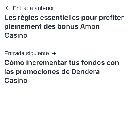
Entrada anterior
Les règles essentielles pour profiter
pleinement des bonus Amon
Casino
Entrada siguiente
Cómo incrementar tus fondos con
las promociones de Dendera
Casino