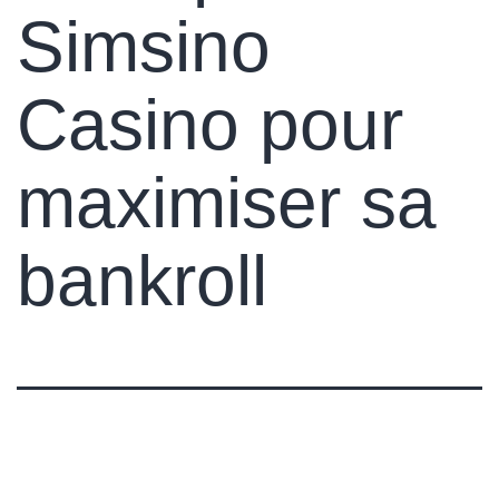
Simsino
Casino pour
maximiser sa
bankroll