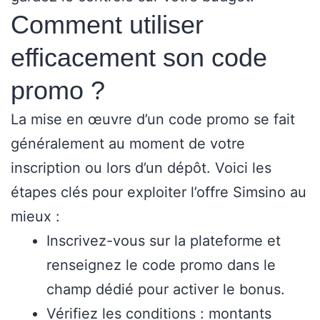
Comment utiliser
efficacement son code
promo ?
La mise en œuvre d’un code promo se fait
généralement au moment de votre
inscription ou lors d’un dépôt. Voici les
étapes clés pour exploiter l’offre Simsino au
mieux :
Inscrivez-vous sur la plateforme et
renseignez le code promo dans le
champ dédié pour activer le bonus.
Vérifiez les conditions : montants