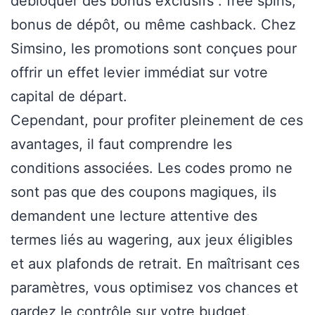
débloquer des bonus exclusifs : free spins,
bonus de dépôt, ou même cashback. Chez
Simsino, les promotions sont conçues pour
offrir un effet levier immédiat sur votre
capital de départ.
Cependant, pour profiter pleinement de ces
avantages, il faut comprendre les
conditions associées. Les codes promo ne
sont pas que des coupons magiques, ils
demandent une lecture attentive des
termes liés au wagering, aux jeux éligibles
et aux plafonds de retrait. En maîtrisant ces
paramètres, vous optimisez vos chances et
gardez le contrôle sur votre budget.