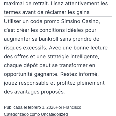
maximal de retrait. Lisez attentivement les
termes avant de réclamer les gains.
Utiliser un code promo Simsino Casino,
c’est créer les conditions idéales pour
augmenter sa bankroll sans prendre de
risques excessifs. Avec une bonne lecture
des offres et une stratégie intelligente,
chaque dépôt peut se transformer en
opportunité gagnante. Restez informé,
jouez responsable et profitez pleinement
des avantages proposés.
Publicada el
febrero 3, 2026
Por
Francisco
Categorizado como
Uncategorized