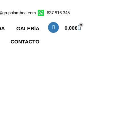
o@grupolambea.com
637 916 345
0
0,00
€
DA
GALERÍA
CONTACTO