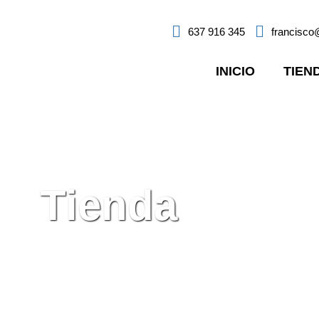
637 916 345
francisc
INICIO
TIEN
Tienda