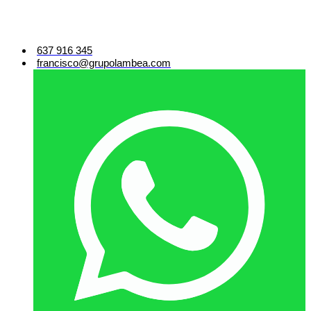
637 916 345
francisco@grupolambea.com