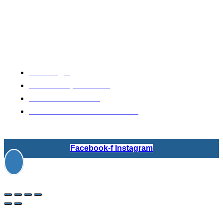
INFORMACIÓN
Aviso legal
Política de privacidad
Política de cookies
Condiciones de contratación
Facebook-f
Instagram