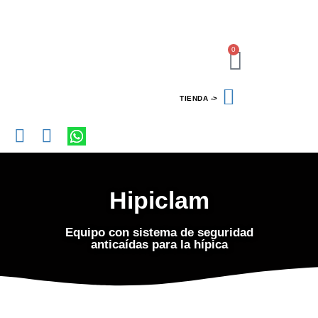
0
TIENDA ->
ESCULTURAS CERÁMICA
ESCULTURAS ACERO
MESAS DE DISEÑO
GALERIA CUADROS
GALERIA ESCULTURA CERAMICA
GALERIA ESCULTURAS ACERO
GALERIA MESAS DISEÑO
Hipiclam
Equipo con sistema de seguridad
anticaídas para la hípica